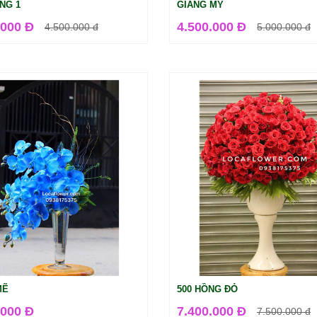
NG 1
GIÁNG MY
.000 Đ
4.500.000 Đ
4.500.000
đ
5.000.000
đ
MẼ
500 HỒNG ĐỎ
.000 Đ
7.400.000 Đ
7.500.000
đ