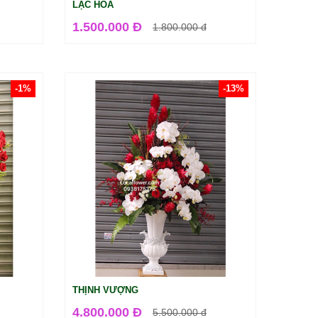
LẠC HOA
1.500.000 Đ
1.800.000
đ
-1%
-13%
THỊNH VƯỢNG
4.800.000 Đ
5.500.000
đ