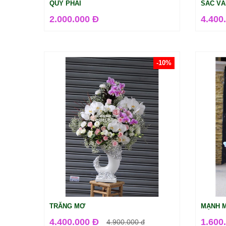
QUÝ PHÁI
SẮC VÀ
2.000.000 Đ
4.400
-10%
TRĂNG MƠ
MẠNH 
4.400.000 Đ
1.600
4.900.000
đ