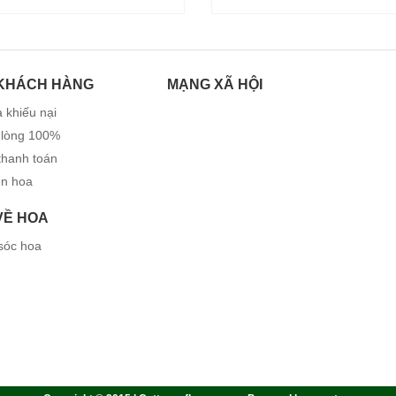
KHÁCH HÀNG
MẠNG XÃ HỘI
 khiếu nại
 lòng 100%
thanh toán
ện hoa
 VỀ HOA
sóc hoa