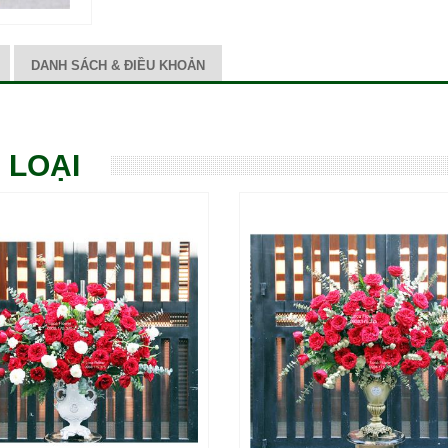
DANH SÁCH & ĐIỀU KHOẢN
 LOẠI