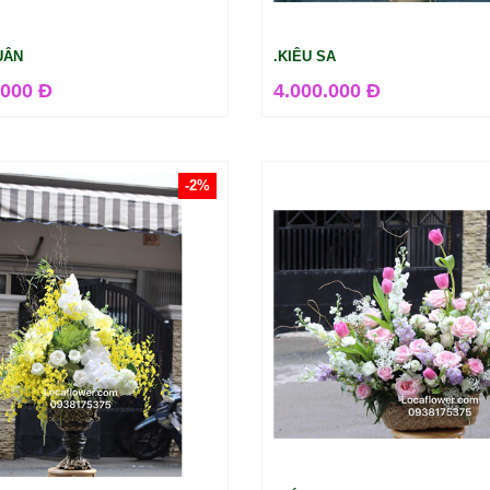
UÂN
.KIÊU SA
.000 Đ
4.000.000 Đ
-2%