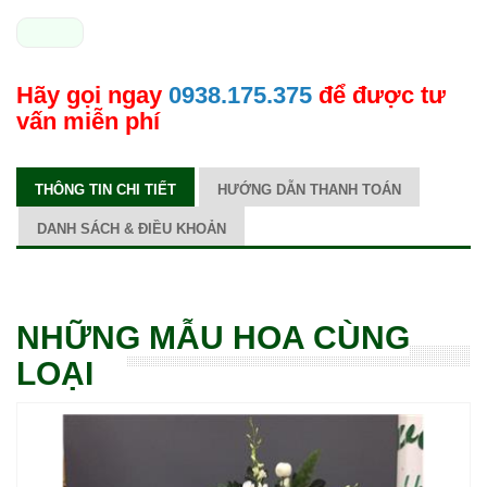
Hãy gọi ngay
0938.175.375
để được tư
vấn miễn phí
THÔNG TIN CHI TIẾT
HƯỚNG DẪN THANH TOÁN
DANH SÁCH & ĐIỀU KHOẢN
NHỮNG MẪU HOA CÙNG
LOẠI