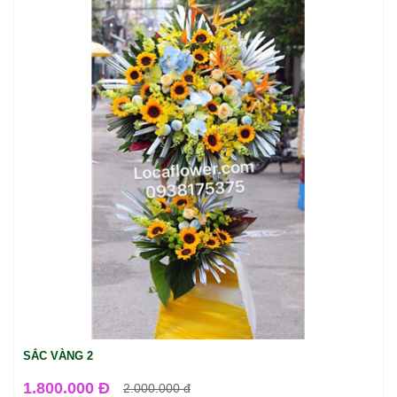
SẮC VÀNG 2
1.800.000 Đ
2.000.000
đ