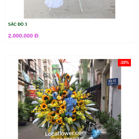
SẮC ĐỎ 3
2.000.000 Đ
-10%