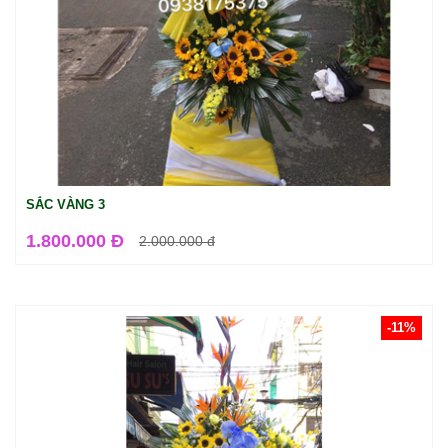
SẮC VÀNG 3
1.800.000 Đ
2.000.000
đ
-11%