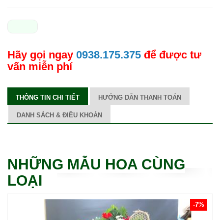
Hãy gọi ngay
0938.175.375
để được tư
vấn miễn phí
THÔNG TIN CHI TIẾT
HƯỚNG DẪN THANH TOÁN
DANH SÁCH & ĐIỀU KHOẢN
NHỮNG MẪU HOA CÙNG
LOẠI
-7%