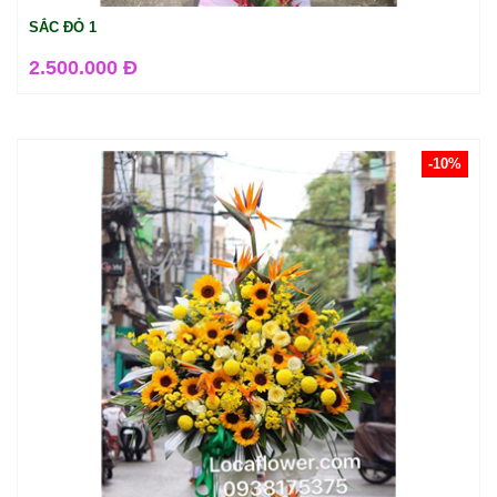
SẮC ĐỎ 1
2.500.000 Đ
-10%