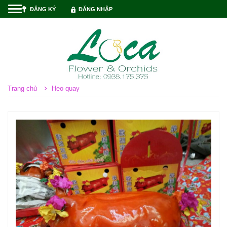
TOGGLE
ĐĂNG KÝ
ĐĂNG NHẬP
NAVIGATION
Trang chủ
Heo quay