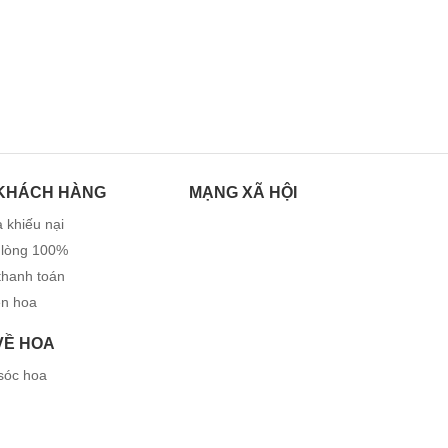
KHÁCH HÀNG
MẠNG XÃ HỘI
 khiếu nại
 lòng 100%
thanh toán
ện hoa
 VỀ HOA
sóc hoa