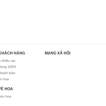
KHÁCH HÀNG
MẠNG XÃ HỘI
 khiếu nại
 lòng 100%
thanh toán
ện hoa
 VỀ HOA
sóc hoa